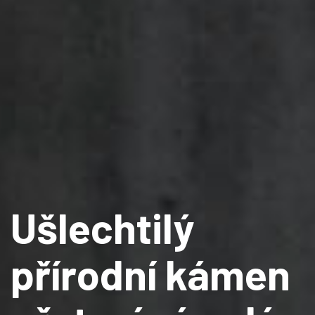
U
š
l
e
c
h
t
i
l
ý
p
ř
í
r
o
d
n
í
k
á
m
e
n