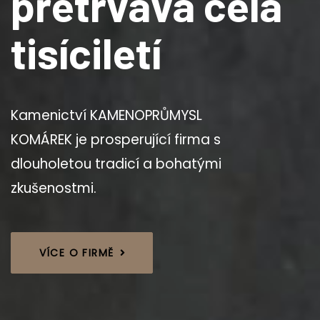
p
ř
e
t
r
v
á
v
á
c
e
l
á
t
i
s
í
c
i
l
e
t
í
Kamenictví KAMENOPRŮMYSL
KOMÁREK je prosperující firma s
dlouholetou tradicí a bohatými
zkušenostmi.
VÍCE O FIRMĚ