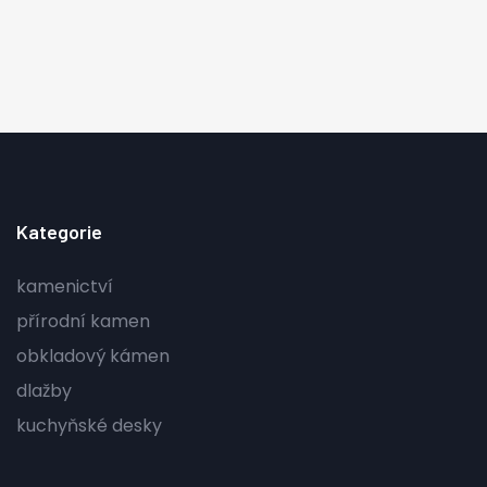
Kategorie
kamenictví
přírodní kamen
obkladový kámen
dlažby
kuchyňské desky