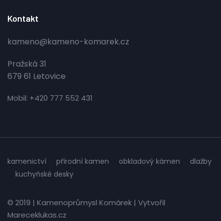
Kontakt
kameno@kameno-komarek.cz
Pražská 31
679 61 Letovice
Mobil: +420 777 552 431
kamenictví
přírodní kamen
obkladový kámen
dlažby
kuchyňské desky
© 2019 | Kamenoprůmysl Komárek | Vytvořil
Mareceklukas.cz