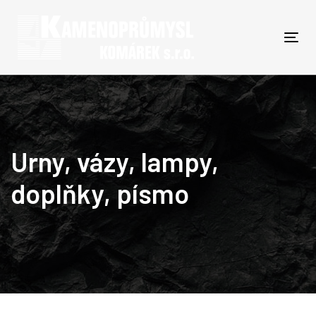
Skip
Skip
links
to
primary
Togg
navigation
Skip
to
content
Urny, vázy, lampy,
doplňky, písmo