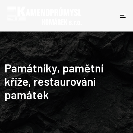
Skip
Skip
links
to
primary
Togg
navigation
Skip
to
content
Památníky, pamětní
kříže, restaurování
památek