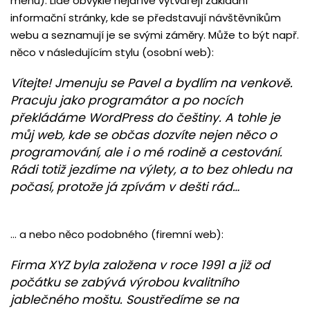
menu). Lidé obvykle nejdříve vytvářejí základní
informační stránky, kde se představují návštěvníkům
webu a seznamují je se svými záměry. Může to být např.
něco v následujícím stylu (osobní web):
Vítejte! Jmenuju se Pavel a bydlím na venkově.
Pracuju jako programátor a po nocích
překládáme WordPress do češtiny. A tohle je
můj web, kde se občas dozvíte nejen něco o
programování, ale i o mé rodině a cestování.
Rádi totiž jezdíme na výlety, a to bez ohledu na
počasí, protože já zpívám v dešti rád…
… a nebo něco podobného (firemní web):
Firma XYZ byla založena v roce 1991 a již od
počátku se zabývá výrobou kvalitního
jablečného moštu. Soustředíme se na