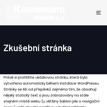
Skip
Skip
links
to
primary
Togg
navigation
navi
Skip
to
content
Zkušební stránka
Právě si prohlížíte ukázkovou stránku, která byla
vytvořena automaticky během instalace WordPressu.
Stránky se liší od příspěvků zejména tím, že obsahují
nějaký statický text a jsou zobrazovány na stále
stejném místě webu (u většiny šablon jde o navigační